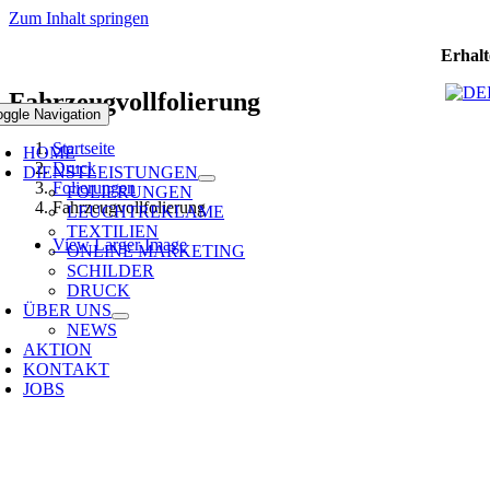
Zum Inhalt springen
Erhalt
Fahrzeugvollfolierung
oggle Navigation
Startseite
HOME
Druck
DIENSTLEISTUNGEN
Folierungen
FOLIERUNGEN
Fahrzeugvollfolierung
LEUCHTREKLAME
TEXTILIEN
View Larger Image
ONLINE MARKETING
SCHILDER
DRUCK
ÜBER UNS
NEWS
AKTION
KONTAKT
JOBS