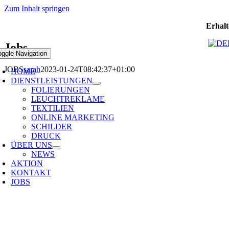
Zum Inhalt springen
Erhalt
Jobs
oggle Navigation
JOBS
sarah
2023-01-24T08:42:37+01:00
HOME
DIENSTLEISTUNGEN
FOLIERUNGEN
LEUCHTREKLAME
TEXTILIEN
ONLINE MARKETING
SCHILDER
DRUCK
ÜBER UNS
NEWS
AKTION
KONTAKT
JOBS