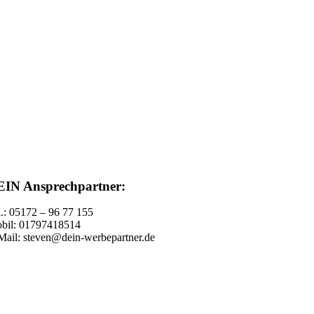
EIN Ansprechpartner:
l.: 05172 – 96 77 155
bil: 01797418514
Mail: steven@dein-werbepartner.de