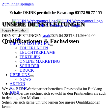
Zum Inhalt springen
Erhalte DEINE persönliche Beratung: 05172 96 77 155
UNSERE DIENSTLEITUNGEN
Toggle Navigation
DIENSTLEISTUNGEN
sarah
2025-04-28T13:11:56+02:00
HOME
Qualifikationen & Fachwissen
DIENSTLEISTUNGEN
FOLIERUNGEN
LEUCHTREKLAME
TEXTILIEN
ONLINE MARKETING
SCHILDER
DRUCK
ÜBER UNS
NEWS
AKTION
KONTAKT
Wir von DEIN Werbepartner betreiben Crossmedia im Einklang.
JOBS
Unsere Expertise zeichnet sich sowohl in den Printmedien als auch
in den digitalen Median aus.
Sehen Sie sich gerne um und lernen Sie unsere Qualifikationen
kennen.